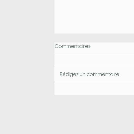
Commentaires
Rédigez un commentaire...
COVID-19 | Vaccination et
femmes enceintes