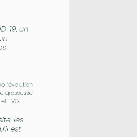
D-19, un 
on 
es 
 l’évolution 
 de grossesse 
t l’IVG.
te, les 
il est 